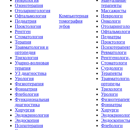
Неврология
Мануальные
Озонотерапия
терапевты
Отоларингология
Массажисты
Офтальмология
Компьютерная
Неврологи
Педиатрия
томография
Онкологи
Проктология
зубов
Отоларинголо
Рентген
Офтальмолог
Стоматология
Педиатры
Терапия
Проктологи
Травматология и
Психотерапев
ортопедия
Ревматологи
Трихология
Рентгенологи
Ударно-волновая
Стоматологи
терапия
Сурдологи
УЗ диагностика
Терапевты
Урология
Травматологи
Физиотерапия
ортопеды
Фониатрия
Трихологи
Флебология
Урологи
Функциональная
Физиотерапев
диагностика
Фониатры
Хирургия
Хирурги
Эндокринология
Эндокриноло
Эндоскопия
Эндоскопист
Психотерапия
Флебологи