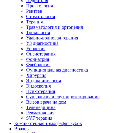
Педиатрия
Проктология
Рентген
Стоматология
Терапия
Травматология и ортопедия
Трихология
Ударно-волновая терапия
УЗ диагностика
Урология
Физиотерапия
Фониатрия
Флебология
Функциональная диагностика
Хирургия
Эндокринология
Эндоскопия
Психотерапия
Сурдология и слухопротезирование
Вызов врача на дом
Телемедицина
Ревматология
SVF терапия
Компьютерная томография зубов
Врачи