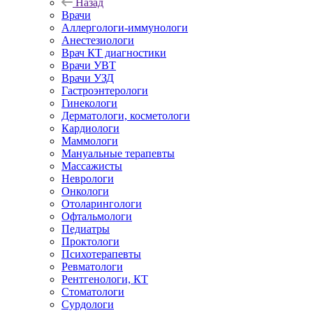
Назад
Врачи
Аллергологи-иммунологи
Анестезиологи
Врач КТ диагностики
Врачи УВТ
Врачи УЗД
Гастроэнтерологи
Гинекологи
Дерматологи, косметологи
Кардиологи
Маммологи
Мануальные терапевты
Массажисты
Неврологи
Онкологи
Отоларингологи
Офтальмологи
Педиатры
Проктологи
Психотерапевты
Ревматологи
Рентгенологи, КТ
Стоматологи
Сурдологи