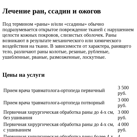
Лечение ран, ссадин и ожогов
Под термином «раны» и/или «ссадины» обычно
подразумевается открытое повреждение тканей с нарушением
целости кожных покровов, слизистых оболочек. Раны
возникают в результате механического или химического
воздействия на ткани. В зависимости от характера, ранящего
тело, различают раны колотые, резаные, рубленые,
ушибленные, рваные, размозженные, лоскутные.
Цены на услуги
3 500
Прием врача травматолога-ортопеда первичный
руб.
3 000
Прием врача травматолога-ортопеда потворный
руб.
Первичная хирургическая обработка раны до 4-х см,
3 000
без ушивания
руб.
Первичная хирургическая обработка раны до 4-х см,
4 000
с ушиванием
руб.
Первичная хирургическая обработка раны более 4-х
4