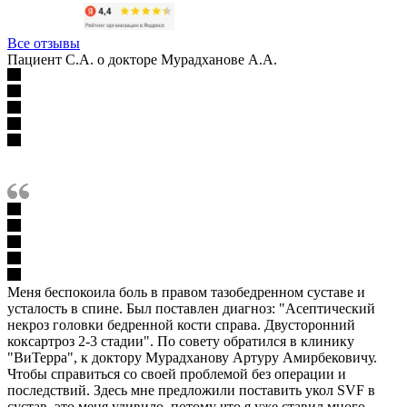
Все отзывы
Пациент С.А. о докторе Мурадханове А.А.
Меня беспокоила боль в правом тазобедренном суставе и
усталость в спине. Был поставлен диагноз: "Асептический
некроз головки бедренной кости справа. Двусторонний
коксартроз 2-3 стадии". По совету обратился в клинику
"ВиТерра", к доктору Мурадханову Артуру Амирбековичу.
Чтобы справиться со своей проблемой без операции и
последствий. Здесь мне предложили поставить укол SVF в
сустав, это меня удивило, потому что я уже ставил много