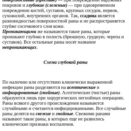
покровов и
глубокие (сложные)
— при одновременном
повреждении костей, суставов, крупных сосудов, нервов,
сухожилий, внутренних органов. Так,
ссадина
является
разновидностью поверхностной раны и не распространяется
глубже сосочкового слоя кожи.
П
роникающими
же называются такие раны, которые
проникают глубоко в полость (брюшную, грудную, черепа и
суставов). Все остальные раны носят название
непроникающих
.
Схема глубокой раны
По наличию или отсутствию клинически выраженной
инфекции раны разделяются на
асептические
и
инфицированные (гнойные)
. Асептические (чистые) раны
образуются лишь при хирургических негнойных операциях.
Раны всякого другого происхождения называются
случайными и считаются инфицированными. Все случайные
раны делятся на
свежие
и
гнойные
. Свежими ранами
называют такие раны, в которых еще не развились
клинические признаки воспаления.