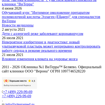
клиники "ВиТерра"
4 июня 2026
Обучающий курс "Интимное омоложение препаратом
полимолочной кислоты Эллаген (Ellagen)" для специалистов
ВиТерра
Новости медицины
2 августа 2021
Дети с аллергией реже заболевают коронавирусом
26 июля 2021
Невероятное изобретение в диагностике: новый
ультразвуковой пластырь может непрерывно контролировать
работу сердца в режиме реального времени
21 июля 2021
Влияние изменения климата на здоровье мозга
2011 - 2026 ©Клиника №1 ВиТерра™ Беляево. Официальный
сайт клиники ООО "Верона" ОГРН 1097746528220
+7 (499) 229-99-69
+7 (499) 229-99-69
info@viterramed.ru