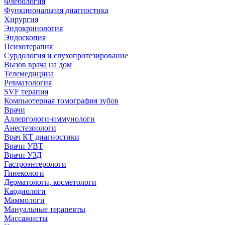
Флебология
Функциональная диагностика
Хирургия
Эндокринология
Эндоскопия
Психотерапия
Сурдология и слухопротезирование
Вызов врача на дом
Телемедицина
Ревматология
SVF терапия
Компьютерная томография зубов
Врачи
Аллергологи-иммунологи
Анестезиологи
Врач КТ диагностики
Врачи УВТ
Врачи УЗД
Гастроэнтерологи
Гинекологи
Дерматологи, косметологи
Кардиологи
Маммологи
Мануальные терапевты
Массажисты