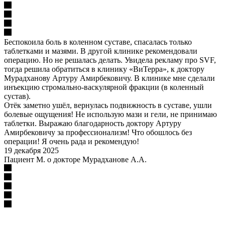
Беспокоила боль в коленном суставе, спасалась только
таблетками и мазями. В другой клинике рекомендовали
операцию. Но не решалась делать. Увидела рекламу про SVF,
тогда решила обратиться в клинику «ВиТерра», к доктору
Мурадханову Артуру Амирбековичу. В клинике мне сделали
инъекцию стромально-васкулярной фракции (в коленный
сустав).
Отёк заметно ушёл, вернулась подвижность в суставе, ушли
болевые ощущения! Не использую мази и гели, не принимаю
таблетки. Выражаю благодарность доктору Артуру
Амирбековичу за профессионализм! Что обошлось без
операции! Я очень рада и рекомендую!
19 декабря 2025
Пациент М. о докторе Мурадханове А.А.