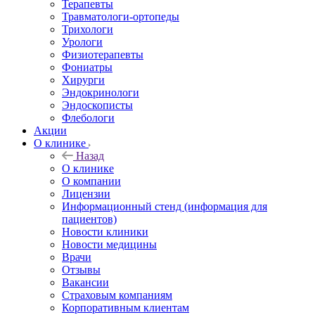
Терапевты
Травматологи-ортопеды
Трихологи
Урологи
Физиотерапевты
Фониатры
Хирурги
Эндокринологи
Эндоскописты
Флебологи
Акции
О клинике
Назад
О клинике
О компании
Лицензии
Информационный стенд (информация для
пациентов)
Новости клиники
Новости медицины
Врачи
Отзывы
Вакансии
Страховым компаниям
Корпоративным клиентам