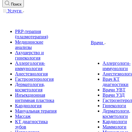
Поиск
Услуги
PRP-терапия
(плазмотерапия)
Медицинские
Врачи
анализы
Акушерство и
гинекология
Аллергология-
Аллергологи-
иммунология
иммунологи
Анестезиология
Анестезиолог
Гастроэнтерология
Врач КТ
Дерматология,
диагностики
косметология
Врачи УВТ
Инъекционная
Врачи УЗД
интимная пластика
Гастроэнтеро
Кардиология
Гинекологи
Мануальная терапия
Дерматологи,
Массаж
косметологи
КТ диагностика
Кардиологи
зубов
Маммологи