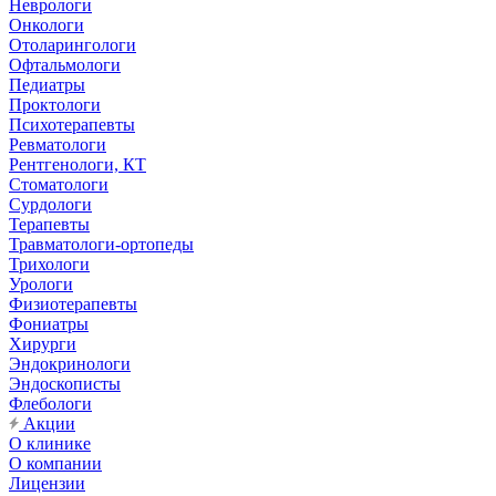
Неврологи
Онкологи
Отоларингологи
Офтальмологи
Педиатры
Проктологи
Психотерапевты
Ревматологи
Рентгенологи, КТ
Стоматологи
Сурдологи
Терапевты
Травматологи-ортопеды
Трихологи
Урологи
Физиотерапевты
Фониатры
Хирурги
Эндокринологи
Эндоскописты
Флебологи
Акции
О клинике
О компании
Лицензии