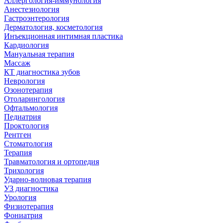
Аллергология-иммунология
Анестезиология
Гастроэнтерология
Дерматология, косметология
Инъекционная интимная пластика
Кардиология
Мануальная терапия
Массаж
КТ диагностика зубов
Неврология
Озонотерапия
Отоларингология
Офтальмология
Педиатрия
Проктология
Рентген
Стоматология
Терапия
Травматология и ортопедия
Трихология
Ударно-волновая терапия
УЗ диагностика
Урология
Физиотерапия
Фониатрия