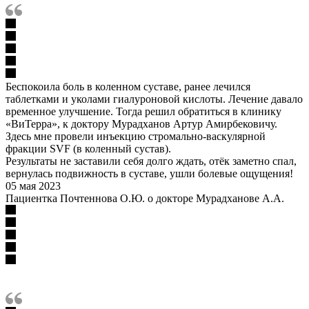
Беспокоила боль в коленном суставе, ранее лечился
таблетками и уколами гиалуроновой кислоты. Лечение давало
временное улучшение. Тогда решил обратиться в клинику
«ВиТерра», к доктору Мурадханов Артур Амирбековичу.
Здесь мне провели инъекцию стромально-васкулярной
фракции SVF (в коленный сустав).
Результаты не заставили себя долго ждать, отёк заметно спал,
вернулась подвижность в суставе, ушли болевые ощущения!
05 мая 2023
Пациентка Почтеннова О.Ю. о докторе Мурадханове А.А.