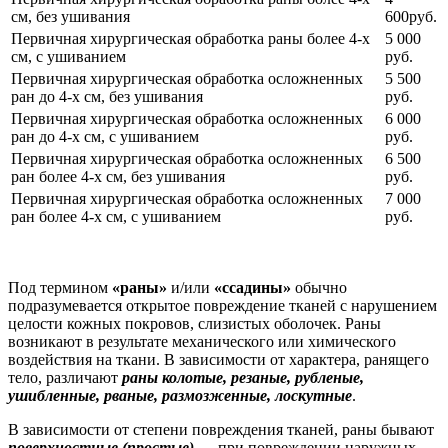
см, без ушивания
600руб.
Первичная хирургическая обработка раны более 4-х
5 000
см, с ушиванием
руб.
Первичная хирургическая обработка осложненных
5 500
ран до 4-х см, без ушивания
руб.
Первичная хирургическая обработка осложненных
6 000
ран до 4-х см, с ушиванием
руб.
Первичная хирургическая обработка осложненных
6 500
ран более 4-х см, без ушивания
руб.
Первичная хирургическая обработка осложненных
7 000
ран более 4-х см, с ушиванием
руб.
Под термином
«раны»
и/или
«ссадины»
обычно
подразумевается открытое повреждение тканей с нарушением
целости кожных покровов, слизистых оболочек. Раны
возникают в результате механического или химического
воздействия на ткани. В зависимости от характера, ранящего
тело, различают
раны колотые, резаные, рубленые,
ушибленные, рваные, размозженные, лоскутные
.
В зависимости от степени повреждения тканей, раны бывают
поверхностные (простые)
— при повреждении наружных