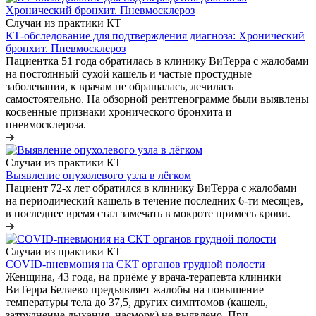
Случаи из практики КТ
КТ-обследование для подтверждения диагноза: Хронический
бронхит. Пневмосклероз
Пациентка 51 года обратилась в клинику ВиТерра с жалобами
на постоянный сухой кашель и частые простудные
заболевания, к врачам не обращалась, лечилась
самостоятельно. На обзорной рентгенограмме были выявлены
косвенные признаки хронического бронхита и
пневмосклероза.
Случаи из практики КТ
Выявление опухолевого узла в лёгком
Пациент 72-х лет обратился в клинику ВиТерра с жалобами
на периодический кашель в течение последних 6-ти месяцев,
в последнее время стал замечать в мокроте примесь крови.
Случаи из практики КТ
COVID-пневмония на СКТ органов грудной полости
Женщина, 43 года, на приёме у врача-терапевта клиники
ВиТерра Беляево предъявляет жалобы на повышение
температуры тела до 37,5, других симптомов (кашель,
затруднение дыхания, насморк) не выявлено. При