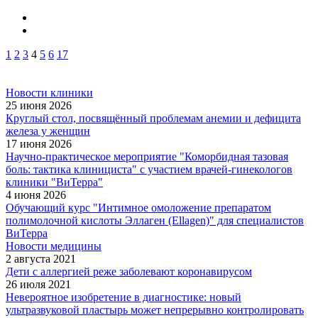
1
2
3
4
5
6
17
Новости клиники
25 июня 2026
Круглый стол, посвящённый проблемам анемии и дефицита
железа у женщин
17 июня 2026
Научно-практическое мероприятие "Коморбидная тазовая
боль: тактика клинициста" с участием врачей-гинекологов
клиники "ВиТерра"
4 июня 2026
Обучающий курс "Интимное омоложение препаратом
полимолочной кислоты Эллаген (Ellagen)" для специалистов
ВиТерра
Новости медицины
2 августа 2021
Дети с аллергией реже заболевают коронавирусом
26 июля 2021
Невероятное изобретение в диагностике: новый
ультразвуковой пластырь может непрерывно контролировать