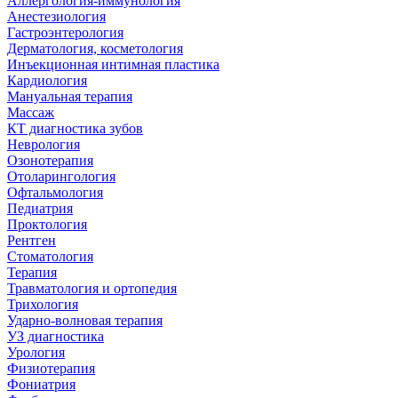
Аллергология-иммунология
Анестезиология
Гастроэнтерология
Дерматология, косметология
Инъекционная интимная пластика
Кардиология
Мануальная терапия
Массаж
КТ диагностика зубов
Неврология
Озонотерапия
Отоларингология
Офтальмология
Педиатрия
Проктология
Рентген
Стоматология
Терапия
Травматология и ортопедия
Трихология
Ударно-волновая терапия
УЗ диагностика
Урология
Физиотерапия
Фониатрия