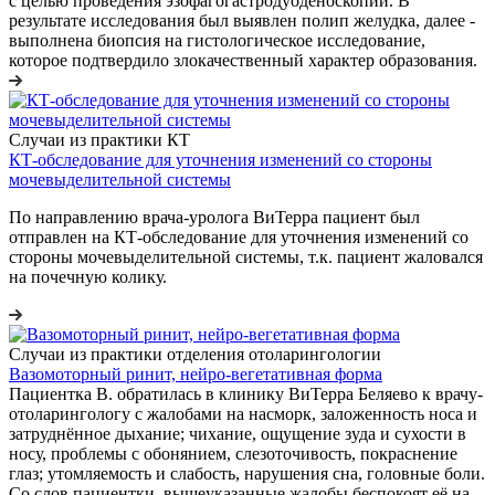
с целью проведения эзофагогастродуоденоскопии. В
результате исследования был выявлен полип желудка, далее -
выполнена биопсия на гистологическое исследование,
которое подтвердило злокачественный характер образования.
Случаи из практики КТ
КТ-обследование для уточнения изменений со стороны
мочевыделительной системы
По направлению врача-уролога ВиТерра пациент был
отправлен на КТ-обследование для уточнения изменений со
стороны мочевыделительной системы, т.к. пациент жаловался
на почечную колику.
Случаи из практики отделения отоларингологии
Вазомоторный ринит, нейро-вегетативная форма
Пациентка В. обратилась в клинику ВиТерра Беляево к врачу-
отоларингологу с жалобами на насморк, заложенность носа и
затруднённое дыхание; чихание, ощущение зуда и сухости в
носу, проблемы с обонянием, слезоточивость, покраснение
глаз; утомляемость и слабость, нарушения сна, головные боли.
Со слов пациентки, вышеуказанные жалобы беспокоят её на