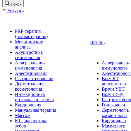
Поиск
Услуги
PRP-терапия
(плазмотерапия)
Медицинские
Врачи
анализы
Акушерство и
гинекология
Аллергология-
Аллергологи-
иммунология
иммунологи
Анестезиология
Анестезиолог
Гастроэнтерология
Врач КТ
Дерматология,
диагностики
косметология
Врачи УВТ
Инъекционная
Врачи УЗД
интимная пластика
Гастроэнтеро
Кардиология
Гинекологи
Мануальная терапия
Дерматологи,
Массаж
косметологи
КТ диагностика
Кардиологи
зубов
Маммологи