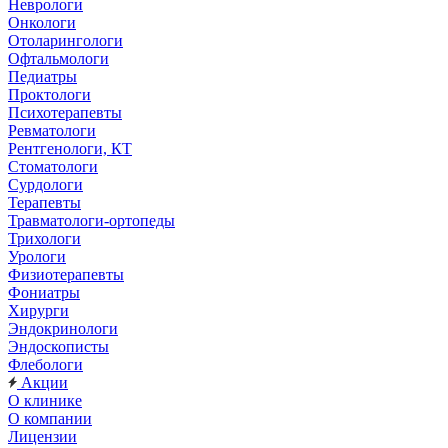
Неврологи
Онкологи
Отоларингологи
Офтальмологи
Педиатры
Проктологи
Психотерапевты
Ревматологи
Рентгенологи, КТ
Стоматологи
Сурдологи
Терапевты
Травматологи-ортопеды
Трихологи
Урологи
Физиотерапевты
Фониатры
Хирурги
Эндокринологи
Эндоскописты
Флебологи
Акции
О клинике
О компании
Лицензии