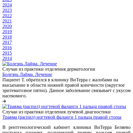
2024
2023
2022
2021
2020
2019
2018
2017
2016
2015
2014
Случаи из практики отделения дерматологии
Болезнь Лайма. Лечение
Пациент Т. обратился в клинику ВиТерра с жалобами на
высыпание в области нижней правой конечности (округлое
эритематозное пятно). Данное заболевание связывает с укусом
насекомого.
Случаи из практики отделения лучевой диагностики
Травма (распил) ногтевой фаланги 1 пальца правой стопы
В рентгенологический кабинет клиники ВиТерра Беляево
поступил пациент, получивший травму пальцев правой