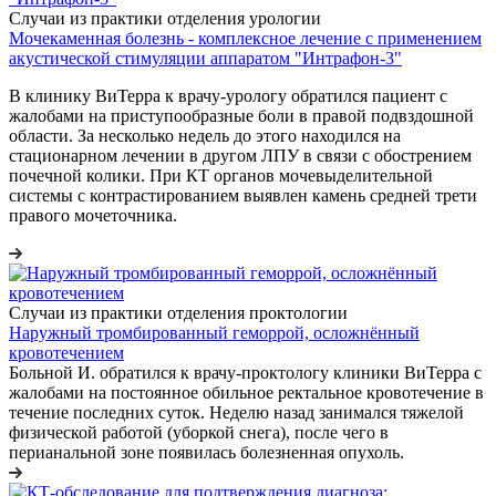
Случаи из практики отделения урологии
Мочекаменная болезнь - комплексное лечение с применением
акустической стимуляции аппаратом "Интрафон-3"
В клинику ВиТерра к врачу-урологу обратился пациент с
жалобами на приступообразные боли в правой подвздошной
области. За несколько недель до этого находился на
стационарном лечении в другом ЛПУ в связи с обострением
почечной колики.
При КТ органов мочевыделительной
системы с контрастированием выявлен камень средней трети
правого мочеточника.
Случаи из практики отделения проктологии
Наружный тромбированный геморрой, осложнённый
кровотечением
Больной И. обратился к врачу-проктологу клиники ВиТерра с
жалобами на постоянное обильное ректальное кровотечение в
течение последних суток. Неделю назад занимался тяжелой
физической работой (уборкой снега), после чего в
перианальной зоне появилась болезненная опухоль.