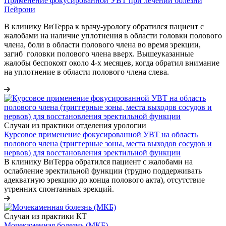
Применение фокусированной УВТ при лечении болезни
Пейрони
В клинику ВиТерра к врачу-урологу обратился пациент с
жалобами на наличие уплотнения в области головки полового
члена, боли в области полового члена во время эрекции,
загиб головки полового члена вверх.
Вышеуказанные
жалобы беспокоят около 4-х месяцев, когда обратил внимание
на уплотнение в области полового члена слева.
Случаи из практики отделения урологии
Курсовое применение фокусированной УВТ на область
полового члена (триггерные зоны, места выходов сосудов и
нервов) для восстановления эректильной функции
В клинику ВиТерра обратился пациент с жалобами на
ослабление эректильной функции (трудно поддерживать
адекватную эрекцию до конца полового акта), отсутствие
утренних спонтанных эрекций.
Случаи из практики КТ
Мочекаменная болезнь (МКБ)