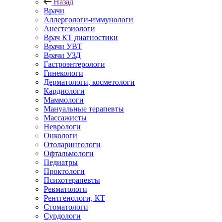
Назад
Врачи
Аллергологи-иммунологи
Анестезиологи
Врач КТ диагностики
Врачи УВТ
Врачи УЗД
Гастроэнтерологи
Гинекологи
Дерматологи, косметологи
Кардиологи
Маммологи
Мануальные терапевты
Массажисты
Неврологи
Онкологи
Отоларингологи
Офтальмологи
Педиатры
Проктологи
Психотерапевты
Ревматологи
Рентгенологи, КТ
Стоматологи
Сурдологи