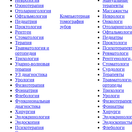
Неврология
Мануальные
Озонотерапия
терапевты
Отоларингология
Массажисты
Офтальмология
Компьютерная
Неврологи
Педиатрия
томография
Онкологи
Проктология
зубов
Отоларинголо
Рентген
Офтальмолог
Стоматология
Педиатры
Терапия
Проктологи
Травматология и
Психотерапев
ортопедия
Ревматологи
Трихология
Рентгенологи
Ударно-волновая
Стоматологи
терапия
Сурдологи
УЗ диагностика
Терапевты
Урология
Травматологи
Физиотерапия
ортопеды
Фониатрия
Трихологи
Флебология
Урологи
Функциональная
Физиотерапев
диагностика
Фониатры
Хирургия
Хирурги
Эндокринология
Эндокриноло
Эндоскопия
Эндоскопист
Психотерапия
Флебологи