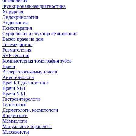
Флебология
Функциональная диагностика
Хирургия
Эндокринология
Эндоскопия
Психотерапия
Сурдология и слухопротезирование
Вызов врача на дом
Телемедицина
Ревматология
SVF терапия
Компьютерная томография зубов
Врачи
Аллергологи-иммунологи
Анестезиологи
Врач КТ диагностики
Врачи УВТ
Врачи УЗД
Гастроэнтерологи
Гинекологи
Дерматологи, косметологи
Кардиологи
Маммологи
Мануальные терапевты
Массажисты