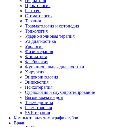
Педиатрия
Проктология
Рентген
Стоматология
Терапия
Травматология и ортопедия
Трихология
Ударно-волновая терапия
УЗ диагностика
Урология
Физиотерапия
Фониатрия
Флебология
Функциональная диагностика
Хирургия
Эндокринология
Эндоскопия
Психотерапия
Сурдология и слухопротезирование
Вызов врача на дом
Телемедицина
Ревматология
SVF терапия
Компьютерная томография зубов
Врачи