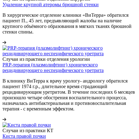
Удаление крупной атеромы брюшной стенки
В хирургическое отделение клиники «ВиТерра» обратился
пациент П., 45 лет, предъявляющий жа
лобы на наличие
крупного объёмного образования в мягких тканях брюшной
стенки спины.
Случаи из практики отделения урологии
PRP-терапия (плазмолифтинг) хронического
рецидивирующего неспецифического уретрита
В клинику ВиТерра к врачу урологу- андрологу обратился
пациент 1974 г.р., длительное время страдающий
рецидивирующим уретритом.
В течение последних 6 месяцев
произошло четыре обострения воспалительного процесса,
назначалась антибактериальная и противовоспалительная
терапия - с временным эффектом.
Случаи из практики КТ
Киста правой почки