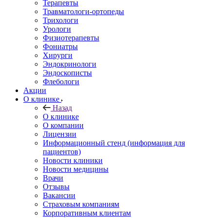
Терапевты
Травматологи-ортопеды
Трихологи
Урологи
Физиотерапевты
Фониатры
Хирурги
Эндокринологи
Эндоскописты
Флебологи
Акции
О клинике
Назад
О клинике
О компании
Лицензии
Информационный стенд (информация для
пациентов)
Новости клиники
Новости медицины
Врачи
Отзывы
Вакансии
Страховым компаниям
Корпоративным клиентам