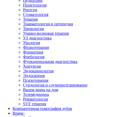
Педиатрия
Проктология
Рентген
Стоматология
Терапия
Травматология и ортопедия
Трихология
Ударно-волновая терапия
УЗ диагностика
Урология
Физиотерапия
Фониатрия
Флебология
Функциональная диагностика
Хирургия
Эндокринология
Эндоскопия
Психотерапия
Сурдология и слухопротезирование
Вызов врача на дом
Телемедицина
Ревматология
SVF терапия
Компьютерная томография зубов
Врачи