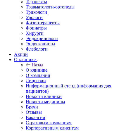
Терапевты
Травматологи-ортопеды
Трихологи
Урологи
Физиотерапевты
Фониатры
Хирурги
Эндокринологи
Эндоскописты
Флебологи
Акции
О клинике
Назад
О клинике
О компании
Лицензии
Информационный стенд (информация для
пациентов)
Новости клиники
Новости медицины
Врачи
Отзывы
Вакансии
Страховым компаниям
Корпоративным клиентам