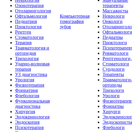
Неврология
Мануальные
Озонотерапия
терапевты
Отоларингология
Массажисты
Офтальмология
Компьютерная
Неврологи
Педиатрия
томография
Онкологи
Проктология
зубов
Отоларинголо
Рентген
Офтальмолог
Стоматология
Педиатры
Терапия
Проктологи
Травматология и
Психотерапев
ортопедия
Ревматологи
Трихология
Рентгенологи
Ударно-волновая
Стоматологи
терапия
Сурдологи
УЗ диагностика
Терапевты
Урология
Травматологи
Физиотерапия
ортопеды
Фониатрия
Трихологи
Флебология
Урологи
Функциональная
Физиотерапев
диагностика
Фониатры
Хирургия
Хирурги
Эндокринология
Эндокриноло
Эндоскопия
Эндоскопист
Психотерапия
Флебологи