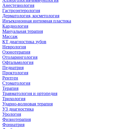
Аллергология-иммунология
Анестезиология
Гастроэнтерология
Дерматология, косметология
Инъекционная интимная пластика
Кардиология
Мануальная терапия
Массаж
КТ диагностика зубов
Неврология
Озонотерапия
Отоларингология
Офтальмология
Педиатрия
Проктология
Рентген
Стоматология
Терапия
Травматология и ортопедия
Трихология
Ударно-волновая терапия
УЗ диагностика
Урология
Физиотерапия
Фониатрия