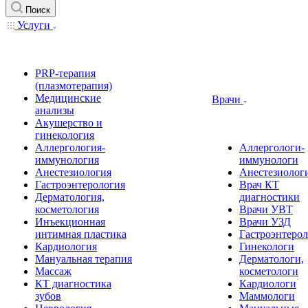
Поиск
Услуги
PRP-терапия
(плазмотерапия)
Медицинские
Врачи
анализы
Акушерство и
гинекология
Аллергология-
Аллергологи-
иммунология
иммунологи
Анестезиология
Анестезиолог
Гастроэнтерология
Врач КТ
Дерматология,
диагностики
косметология
Врачи УВТ
Инъекционная
Врачи УЗД
интимная пластика
Гастроэнтеро
Кардиология
Гинекологи
Мануальная терапия
Дерматологи,
Массаж
косметологи
КТ диагностика
Кардиологи
зубов
Маммологи