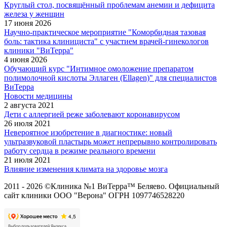
Круглый стол, посвящённый проблемам анемии и дефицита
железа у женщин
17 июня 2026
Научно-практическое мероприятие "Коморбидная тазовая
боль: тактика клинициста" с участием врачей-гинекологов
клиники "ВиТерра"
4 июня 2026
Обучающий курс "Интимное омоложение препаратом
полимолочной кислоты Эллаген (Ellagen)" для специалистов
ВиТерра
Новости медицины
2 августа 2021
Дети с аллергией реже заболевают коронавирусом
26 июля 2021
Невероятное изобретение в диагностике: новый
ультразвуковой пластырь может непрерывно контролировать
работу сердца в режиме реального времени
21 июля 2021
Влияние изменения климата на здоровье мозга
2011 - 2026 ©Клиника №1 ВиТерра™ Беляево. Официальный
сайт клиники ООО "Верона" ОГРН 1097746528220