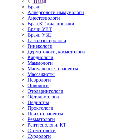
Назад
Врачи
Аллергологи-иммунологи
Анестезиологи
Врач КТ диагностики
Врачи УВТ
Врачи УЗД
Гастроэнтерологи
Гинекологи
Дерматологи, косметологи
Кардиологи
Маммологи
Мануальные терапевты
Массажисты
Неврологи
Онкологи
Отоларингологи
Офтальмологи
Педиатры
Проктологи
Психотерапевты
Ревматологи
Рентгенологи, КТ
Стоматологи
Сурдологи