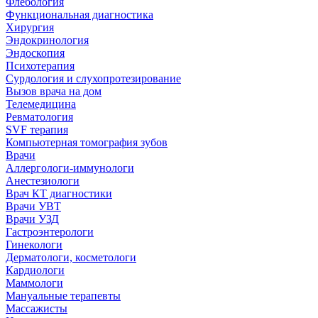
Флебология
Функциональная диагностика
Хирургия
Эндокринология
Эндоскопия
Психотерапия
Сурдология и слухопротезирование
Вызов врача на дом
Телемедицина
Ревматология
SVF терапия
Компьютерная томография зубов
Врачи
Аллергологи-иммунологи
Анестезиологи
Врач КТ диагностики
Врачи УВТ
Врачи УЗД
Гастроэнтерологи
Гинекологи
Дерматологи, косметологи
Кардиологи
Маммологи
Мануальные терапевты
Массажисты