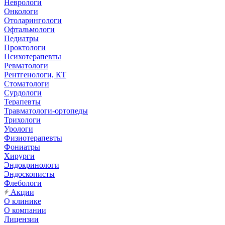
Неврологи
Онкологи
Отоларингологи
Офтальмологи
Педиатры
Проктологи
Психотерапевты
Ревматологи
Рентгенологи, КТ
Стоматологи
Сурдологи
Терапевты
Травматологи-ортопеды
Трихологи
Урологи
Физиотерапевты
Фониатры
Хирурги
Эндокринологи
Эндоскописты
Флебологи
Акции
О клинике
О компании
Лицензии