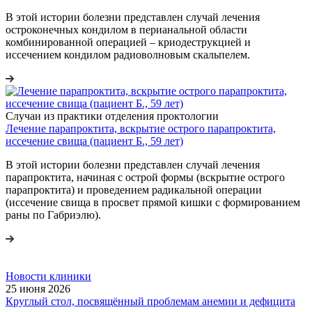
В этой истории болезни представлен случай лечения
остроконечных кондилом в перианальной области
комбинированной операцией – криодеструкцией и
иссечением кондилом радиоволновым скальпелем.
Случаи из практики отделения проктологии
Лечение парапроктита, вскрытие острого парапроктита,
иссечение свища (пациент Б., 59 лет)
В этой истории болезни представлен случай лечения
парапроктита, начиная с острой формы (вскрытие острого
парапроктита) и проведением радикальной операции
(иссечение свища в просвет прямой кишки с формированием
раны по Габриэлю).
Новости клиники
25 июня 2026
Круглый стол, посвящённый проблемам анемии и дефицита