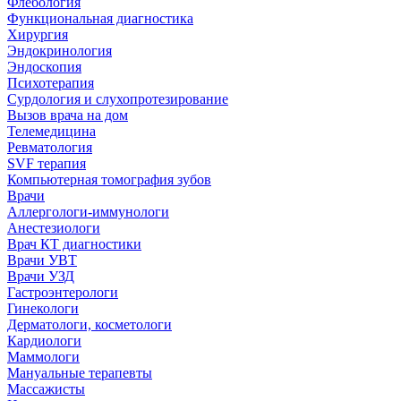
Флебология
Функциональная диагностика
Хирургия
Эндокринология
Эндоскопия
Психотерапия
Сурдология и слухопротезирование
Вызов врача на дом
Телемедицина
Ревматология
SVF терапия
Компьютерная томография зубов
Врачи
Аллергологи-иммунологи
Анестезиологи
Врач КТ диагностики
Врачи УВТ
Врачи УЗД
Гастроэнтерологи
Гинекологи
Дерматологи, косметологи
Кардиологи
Маммологи
Мануальные терапевты
Массажисты