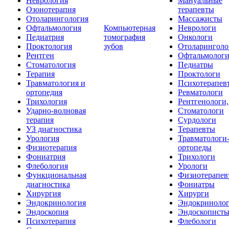
Неврология
Мануальные
Озонотерапия
терапевты
Отоларингология
Массажисты
Офтальмология
Компьютерная
Неврологи
Педиатрия
томография
Онкологи
Проктология
зубов
Отоларинголо
Рентген
Офтальмолог
Стоматология
Педиатры
Терапия
Проктологи
Травматология и
Психотерапев
ортопедия
Ревматологи
Трихология
Рентгенологи
Ударно-волновая
Стоматологи
терапия
Сурдологи
УЗ диагностика
Терапевты
Урология
Травматологи
Физиотерапия
ортопеды
Фониатрия
Трихологи
Флебология
Урологи
Функциональная
Физиотерапев
диагностика
Фониатры
Хирургия
Хирурги
Эндокринология
Эндокриноло
Эндоскопия
Эндоскопист
Психотерапия
Флебологи