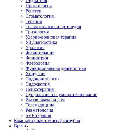
Педиатрия
Проктология
Рентген
Стоматология
Терапия
Травматология и ортопедия
Трихология
Ударно-волновая терапия
УЗ диагностика
Урология
Физиотерапия
Фониатрия
Флебология
Функциональная диагностика
Хирургия
Эндокринология
Эндоскопия
Психотерапия
Сурдология и слухопротезирование
Вызов врача на дом
Телемедицина
Ревматология
SVF терапия
Компьютерная томография зубов
Врачи