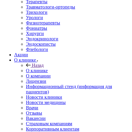
Терапевты
Травматологи-ортопеды
Трихологи
Урологи
Физиотерапевты
Фониатры
Хирурги
Эндокринологи
Эндоскописты
Флебологи
Акции
О клинике
Назад
О клинике
О компании
Лицензии
Информационный стенд (информация для
пациентов)
Новости клиники
Новости медицины
Врачи
Отзывы
Вакансии
Страховым компаниям
Корпоративным клиентам