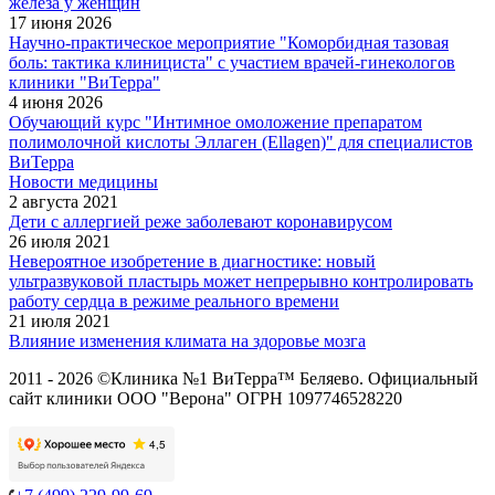
железа у женщин
17 июня 2026
Научно-практическое мероприятие "Коморбидная тазовая
боль: тактика клинициста" с участием врачей-гинекологов
клиники "ВиТерра"
4 июня 2026
Обучающий курс "Интимное омоложение препаратом
полимолочной кислоты Эллаген (Ellagen)" для специалистов
ВиТерра
Новости медицины
2 августа 2021
Дети с аллергией реже заболевают коронавирусом
26 июля 2021
Невероятное изобретение в диагностике: новый
ультразвуковой пластырь может непрерывно контролировать
работу сердца в режиме реального времени
21 июля 2021
Влияние изменения климата на здоровье мозга
2011 - 2026 ©Клиника №1 ВиТерра™ Беляево. Официальный
сайт клиники ООО "Верона" ОГРН 1097746528220