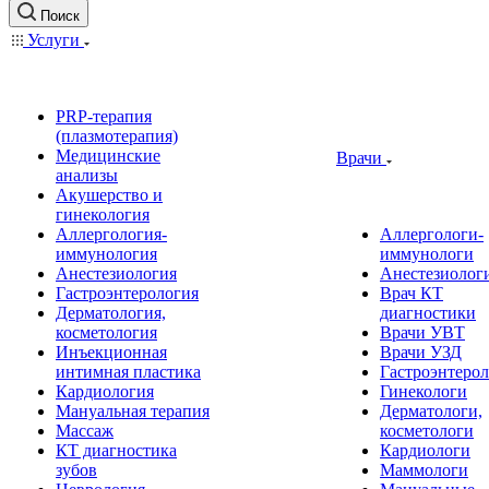
Поиск
Услуги
PRP-терапия
(плазмотерапия)
Медицинские
Врачи
анализы
Акушерство и
гинекология
Аллергология-
Аллергологи-
иммунология
иммунологи
Анестезиология
Анестезиолог
Гастроэнтерология
Врач КТ
Дерматология,
диагностики
косметология
Врачи УВТ
Инъекционная
Врачи УЗД
интимная пластика
Гастроэнтеро
Кардиология
Гинекологи
Мануальная терапия
Дерматологи,
Массаж
косметологи
КТ диагностика
Кардиологи
зубов
Маммологи