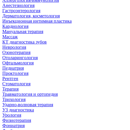
Аллергология-иммунология
Анестезиология
Гастроэнтерология
Дерматология, косметология
Инъекционная интимная пластика
Кардиология
Мануальная терапия
Массаж
КТ диагностика зубов
Неврология
Озонотерапия
Отоларингология
Офтальмология
Педиатрия
Проктология
Рентген
Стоматология
Терапия
Травматология и ортопедия
Трихология
Ударно-волновая терапия
УЗ диагностика
Урология
Физиотерапия
Фониатрия