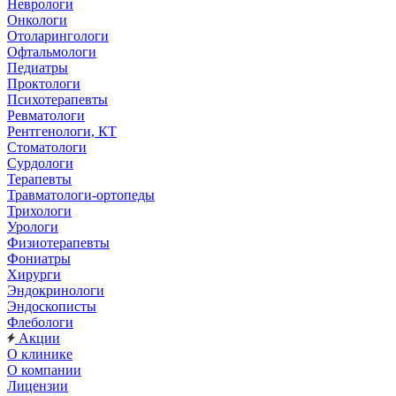
Неврологи
Онкологи
Отоларингологи
Офтальмологи
Педиатры
Проктологи
Психотерапевты
Ревматологи
Рентгенологи, КТ
Стоматологи
Сурдологи
Терапевты
Травматологи-ортопеды
Трихологи
Урологи
Физиотерапевты
Фониатры
Хирурги
Эндокринологи
Эндоскописты
Флебологи
Акции
О клинике
О компании
Лицензии