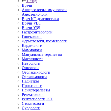
Назад
Врачи
Аллергологи-иммунологи
Анестезиологи
Врач КТ диагностики
Врачи УВТ
Врачи УЗД
Гастроэнтерологи
Гинекологи
Дерматологи, косметологи
Кардиологи
Маммологи
Мануальные терапевты
Массажисты
Неврологи
Онкологи
Отоларингологи
Офтальмологи
Педиатры
Проктологи
Психотерапевты
Ревматологи
Рентгенологи, КТ
Стоматологи
Сурдологи